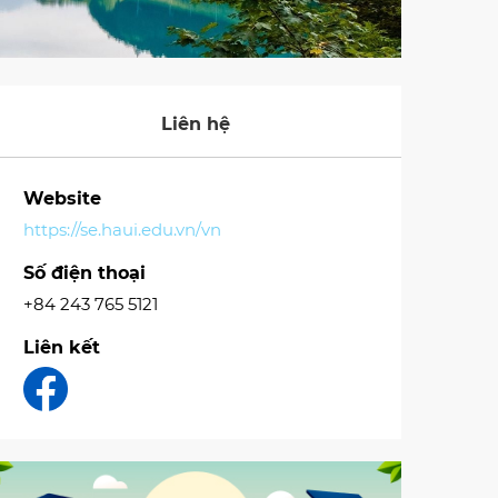
Liên hệ
Website
https://se.haui.edu.vn/vn
Số điện thoại
+84 243 765 5121
Liên kết