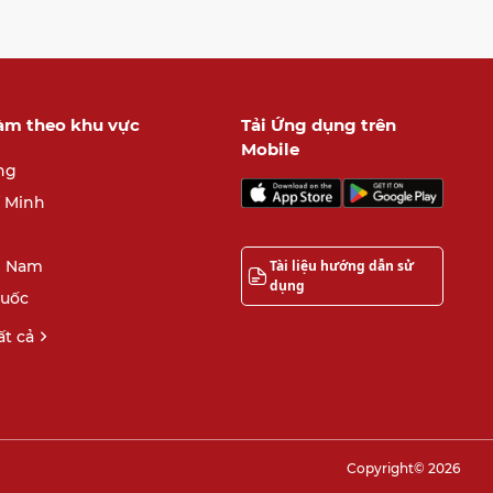
làm theo khu vực
Tải Ứng dụng trên
Mobile
ng
í Minh
Tài liệu hướng dẫn sử
 Nam
dụng
quốc
t cả
Copyright© 2026