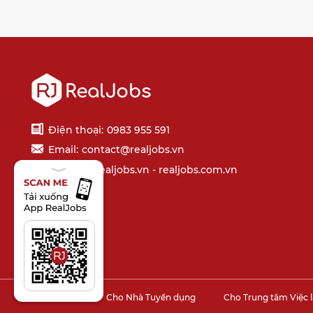
Điện thoại:
0983 955 591
Email:
contact@realjobs.vn
Website: realjobs.vn - realjobs.com.vn
Cho Sinh viên
Cho Nhà Tuyển dụng
Cho Trung tâm Việc 