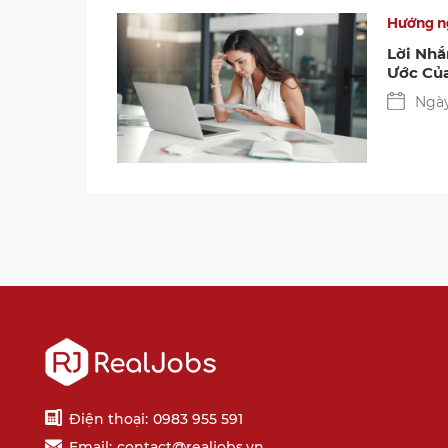
Hướng n
Lời Nh
Ước Củ
Ngày
Điện thoại:
0983 955 591
Email:
contact@realjobs.vn