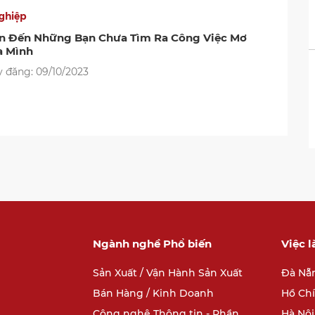
ghiệp
ắn Đến Những Bạn Chưa Tìm Ra Công Việc Mơ
a Mình
 đăng: 09/10/2023
Ngành nghề Phổ biến
Việc 
Sản Xuất / Vận Hành Sản Xuất
Đà Nẵ
Bán Hàng / Kinh Doanh
Hồ Ch
Công nghệ Thông tin - Phần
Hà Nội