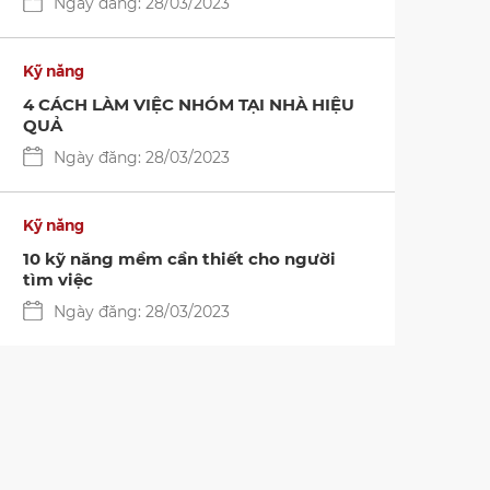
Ngày đăng: 28/03/2023
Kỹ năng
4 CÁCH LÀM VIỆC NHÓM TẠI NHÀ HIỆU
QUẢ
Ngày đăng: 28/03/2023
Kỹ năng
10 kỹ năng mềm cần thiết cho người
uyển sinh
tìm việc
Chào mừng kỷ niệm 01 năm chuyển Trường
Ngày đăng: 28/03/2023
Đại học Duy Tân
Ngày đăng: 09/10/2025