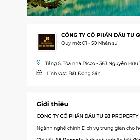
CÔNG TY CỔ PHẦN ĐẦU TƯ 
Quy mô: 01 - 50 Nhân sự
Tầng 5, Tòa nhà Ricco - 363 Nguyễn Hữu
Lĩnh vực:
Bất Động Sản
Giới thiệu
CÔNG TY CỔ PHẦN ĐẦU TƯ 68 PROPERTY
Ngành nghề chính Dịch vụ trung gian cho h
Chi tiết:
68 Property
là doanh nghiệp bất độn