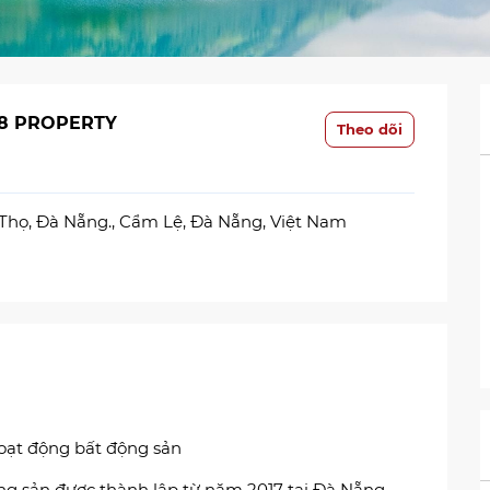
68 PROPERTY
Theo dõi
 Thọ, Đà Nẵng., Cẩm Lệ, Đà Nẵng, Việt Nam
oạt động bất động sản
g sản được thành lập từ năm 2017 tại Đà Nẵng,