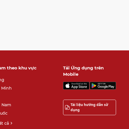
làm theo khu vực
Tải Ứng dụng trên
Mobile
ng
í Minh
Tài liệu hướng dẫn sử
 Nam
dụng
quốc
t cả