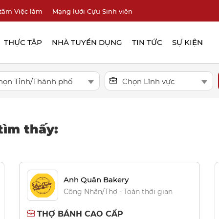
tâm Việc làm
Mạng lưới Cựu Sinh viên
THỰC TẬP
NHÀ TUYỂN DỤNG
TIN TỨC
SỰ KIỆN
họn Tỉnh/Thành phố
Chọn Lĩnh vực
tìm thấy:
Anh Quân Bakery
Công Nhân/Thợ - Toàn thời gian
THỢ BÁNH CAO CẤP