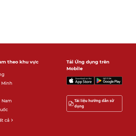
làm theo khu vực
Tải Ứng dụng trên
Mobile
ng
í Minh
Tài liệu hướng dẫn sử
 Nam
dụng
quốc
t cả