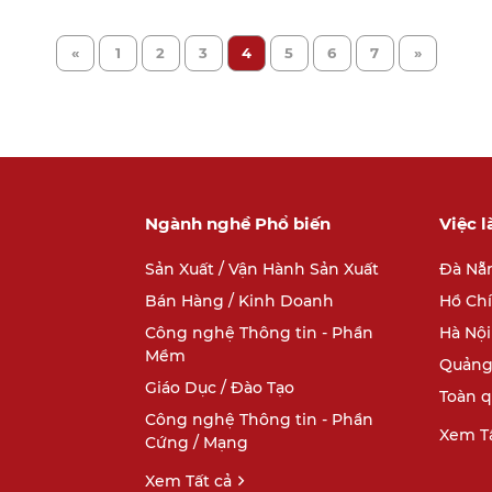
«
1
2
3
4
5
6
7
»
Ngành nghề Phổ biến
Việc 
Sản Xuất / Vận Hành Sản Xuất
Đà Nẵ
Bán Hàng / Kinh Doanh
Hồ Ch
Công nghệ Thông tin - Phần
Hà Nội
Mềm
Quảng
Giáo Dục / Đào Tạo
Toàn 
Công nghệ Thông tin - Phần
Xem Tấ
Cứng / Mạng
Xem Tất cả