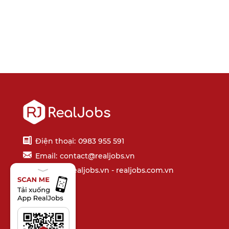
Điện thoại:
0983 955 591
Email:
contact@realjobs.vn
Website: realjobs.vn - realjobs.com.vn