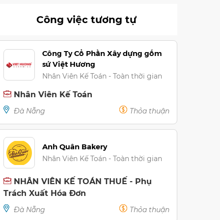
Công việc tương tự
Công Ty Cổ Phần Xây dựng gốm
sứ Việt Hương
Nhân Viên Kế Toán - Toàn thời gian
Nhân Viên Kế Toán
Đà Nẵng
Thỏa thuận
Anh Quân Bakery
Nhân Viên Kế Toán - Toàn thời gian
NHÂN VIÊN KẾ TOÁN THUẾ - Phụ
Trách Xuất Hóa Đơn
Đà Nẵng
Thỏa thuận