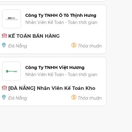
Công Ty TNHH Ô Tô Thịnh Hưng
Nhân Viên Kế Toán - Toàn thời gian
KẾ TOÁN BÁN HÀNG
Đà Nẵng
Thỏa thuận
Công Ty TNHH Việt Hương
Nhân Viên Kế Toán - Toàn thời gian
[ĐÀ NẴNG] Nhân Viên Kế Toán Kho
Đà Nẵng
Thỏa thuận