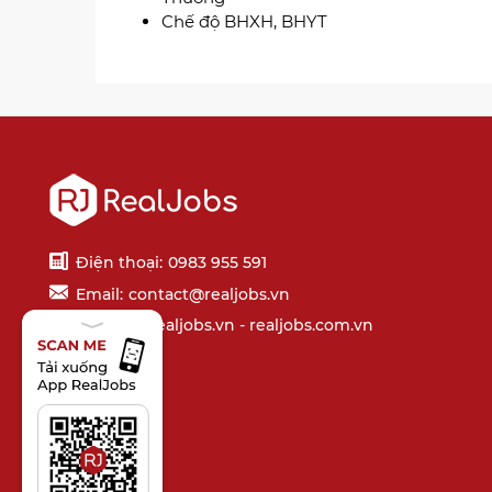
Chế độ BHXH, BHYT
Điện thoại:
0983 955 591
Email:
contact@realjobs.vn
Website: realjobs.vn - realjobs.com.vn