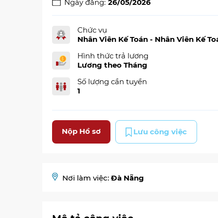
Ngày đăng:
26/05/2026
Chức vụ
Nhân Viên Kế Toán - Nhân Viên Kế To
Hình thức trả lương
Lương theo Tháng
Số lượng cần tuyển
1
Nộp Hồ sơ
Lưu công việc
Nơi làm việc:
Đà Nẵng