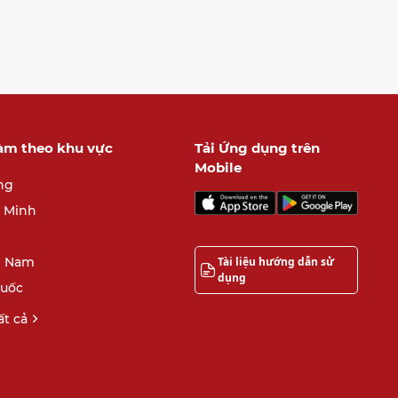
làm theo khu vực
Tải Ứng dụng trên
Mobile
ng
í Minh
Tài liệu hướng dẫn sử
 Nam
dụng
quốc
t cả