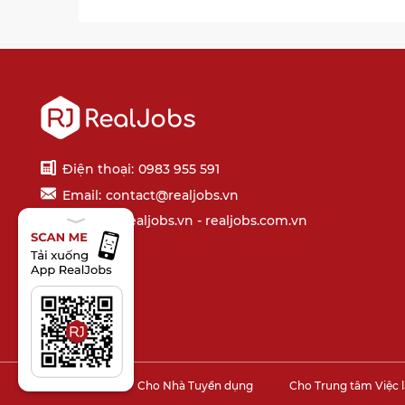
Điện thoại:
0983 955 591
Email:
contact@realjobs.vn
Website: realjobs.vn - realjobs.com.vn
Cho Sinh viên
Cho Nhà Tuyển dụng
Cho Trung tâm Việc 