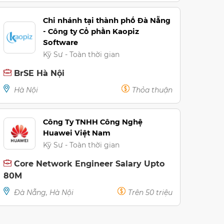
Chi nhánh tại thành phố Đà Nẵng
- Công ty Cổ phần Kaopiz
Software
Kỹ Sư - Toàn thời gian
BrSE Hà Nội
Hà Nội
Thỏa thuận
Công Ty TNHH Công Nghệ
Huawei Việt Nam
Kỹ Sư - Toàn thời gian
Core Network Engineer Salary Upto
80M
Đà Nẵng, Hà Nội
Trên 50 triệu