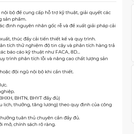
nội bộ để cung cấp hỗ trợ kỹ thuật, giải quyết các
ng sản phẩm.
xác định nguyên nhân gốc rễ và đề xuất giải pháp cải
uất, thúc đẩy cải tiến thiết kế và quy trình.
ân tích thử nghiệm độ tin cậy và phân tích hàng trả
các báo cáo kỹ thuật như FACA, 8D…
y trình phân tích lỗi và nâng cao chất lượng sản
oặc đội ngũ nội bộ khi cần thiết.
lực.
nghiệp.
(BHXH, BHTN, BHYT đầy đủ)
 lịch, thưởng, tăng lương) theo quy định của công
thưởng tuân thủ chuyên cần đầy đủ.
i mở, chính sách rõ ràng.