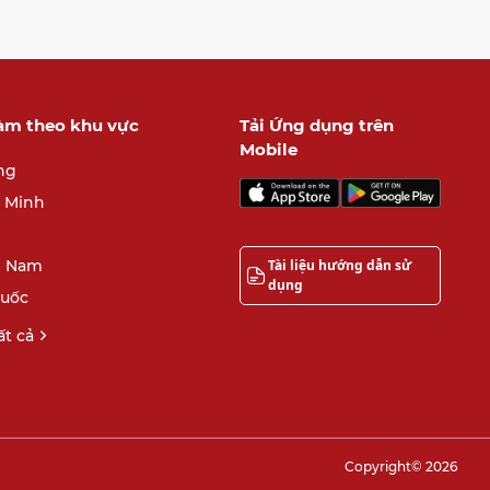
làm theo khu vực
Tải Ứng dụng trên
Mobile
ng
í Minh
Tài liệu hướng dẫn sử
 Nam
dụng
quốc
t cả
Copyright© 2026