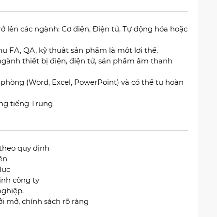
rở lên các ngành: Cơ điện, Điện tử, Tự động hóa hoặc
như FA, QA, kỹ thuật sản phẩm là một lợi thế.
ngành thiết bị điện, điện tử, sản phẩm âm thanh
hòng (Word, Excel, PowerPoint) và có thể tự hoàn
ằng tiếng Trung
theo quy định
ên
lực
ịnh công ty
nghiệp.
ởi mở, chính sách rõ ràng