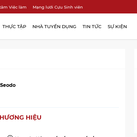
tâm Việc làm
Mạng lưới Cựu Sinh viên
THỰC TẬP
NHÀ TUYỂN DỤNG
TIN TỨC
SỰ KIỆN
 Seodo
THƯƠNG HIỆU