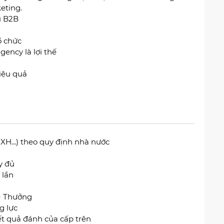
eting.
u B2B
ổ chức
ency là lợi thế
hiệu quả
XH...) theo quy định nhà nước
y đủ
 lần
 + Thưởng
g lực
t quả đánh của cấp trên