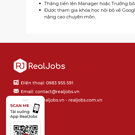
Thăng tiến lên Manager hoặc Trưởng b
Được tham gia khóa học nội bộ về Googl
nâng cao chuyên môn.
Điện thoại:
0983 955 591
Email:
contact@realjobs.vn
Website: realjobs.vn - realjobs.com.vn