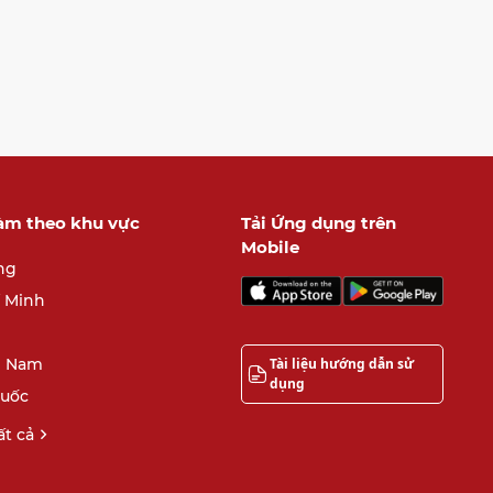
làm theo khu vực
Tải Ứng dụng trên
Mobile
ng
í Minh
Tài liệu hướng dẫn sử
 Nam
dụng
quốc
t cả