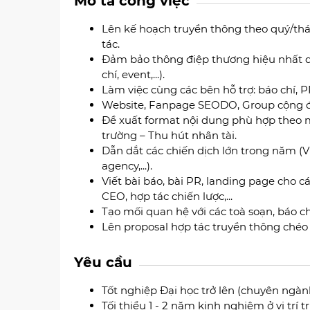
Mô tả công việc
Lên kế hoạch truyền thông theo quý/thá
tác.
Đảm bảo thông điệp thương hiệu nhất q
chí, event,...).
Làm việc cùng các bên hỗ trợ: báo chí, P
Website, Fanpage SEODO, Group cộng đ
Đề xuất format nội dung phù hợp theo m
trường – Thu hút nhân tài.
Dẫn dắt các chiến dịch lớn trong năm (VD
agency,...).
Viết bài báo, bài PR, landing page cho 
CEO, hợp tác chiến lược,...
Tạo mối quan hệ với các toà soạn, báo
Lên proposal hợp tác truyền thông chéo v
Yêu cầu
Tốt nghiệp Đại học trở lên (chuyên ngàn
Tối thiểu 1 - 2 năm kinh nghiệm ở vị trí