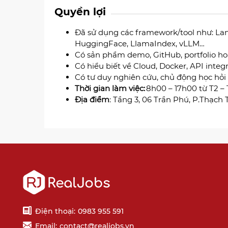
Quyền lợi
Đã sử dụng các framework/tool như: La
HuggingFace, LlamaIndex, vLLM…
Có sản phẩm demo, GitHub, portfolio hoặ
Có hiểu biết về Cloud, Docker, API integra
Có tư duy nghiên cứu, chủ động học hỏi
Thời gian làm việc:
8h00 – 17h00 từ T2 –
Địa điểm
: Tầng 3, 06 Trần Phú, P.Thạch
Điện thoại:
0983 955 591
Email:
contact@realjobs.vn