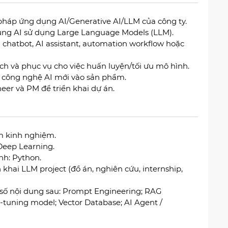
 pháp ứng dụng AI/Generative AI/LLM của công ty.
 dụng AI sử dụng Large Language Models (LLM).
ện chatbot, AI assistant, automation workflow hoặc
tích và phục vụ cho việc huấn luyện/tối ưu mô hình.
 công nghệ AI mới vào sản phẩm.
eer và PM để triển khai dự án.
ăm kinh nghiệm.
Deep Learning.
nh: Python.
khai LLM project (đồ án, nghiên cứu, internship,
t số nội dung sau: Prompt Engineering; RAG
-tuning model; Vector Database; AI Agent /