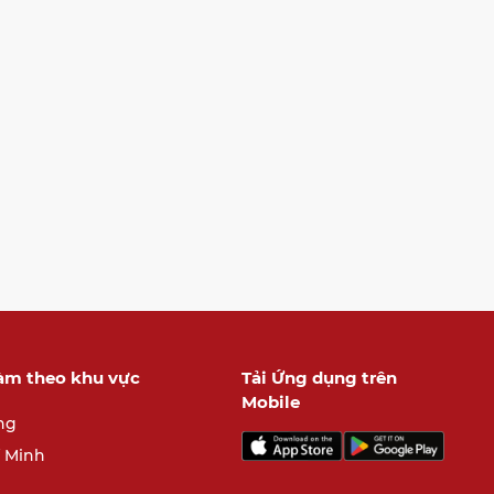
làm theo khu vực
Tải Ứng dụng trên
Mobile
ng
í Minh