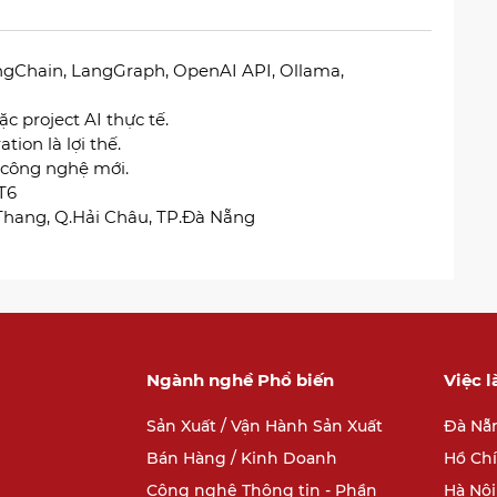
ngChain, LangGraph, OpenAI API, Ollama,
c project AI thực tế.
tion là lợi thế.
 công nghệ mới.
 T6
 Thang, Q.Hải Châu, TP.Đà Nẵng
Ngành nghề Phổ biến
Việc 
Sản Xuất / Vận Hành Sản Xuất
Đà Nẵ
Bán Hàng / Kinh Doanh
Hồ Ch
Công nghệ Thông tin - Phần
Hà Nội