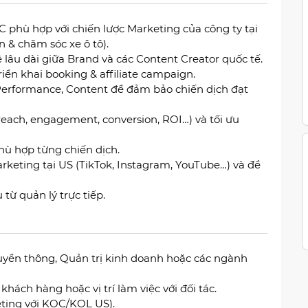
 phù hợp với chiến lược Marketing của công ty tại
n & chăm sóc xe ô tô).
lâu dài giữa Brand và các Content Creator quốc tế.
iển khai booking & affiliate campaign.
Performance, Content để đảm bảo chiến dịch đạt
reach, engagement, conversion, ROI…) và tối ưu
ù hợp từng chiến dịch.
rketing tại US (TikTok, Instagram, YouTube…) và đề
từ quản lý trực tiếp.
uyền thông, Quản trị kinh doanh hoặc các ngành
hách hàng hoặc vị trí làm việc với đối tác.
eeting với KOC/KOL US).