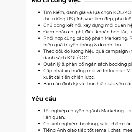
Mô tả công việc
Tìm kiếm, đánh giá và lựa chọn KOL/KOC
thị trường US (lĩnh vực: làm đẹp, phụ kiệ
Chủ động kết nối, xây dựng mối quan hệ 
Đàm phán chi phí, điều khoản hợp tác, tr
Phối hợp cùng các bộ phận Marketing, 
hiệu quả truyền thông & doanh thu.
Theo dõi, đo lường hiệu quả campaign (
danh sách KOL/KOC.
Quản lý & phân bổ ngân sách booking ph
Cập nhật xu hướng mới về Influencer Ma
xuất cải tiến chiến lược.
Báo cáo định kỳ và thực hiện các yêu cầu 
Yêu cầu
Tốt nghiệp chuyên ngành Marketing, Tr
liên quan.
Có kinh nghiệm booking, sale, chăm sóc k
Tiếng Anh giao tiếp tốt (email, chat, m