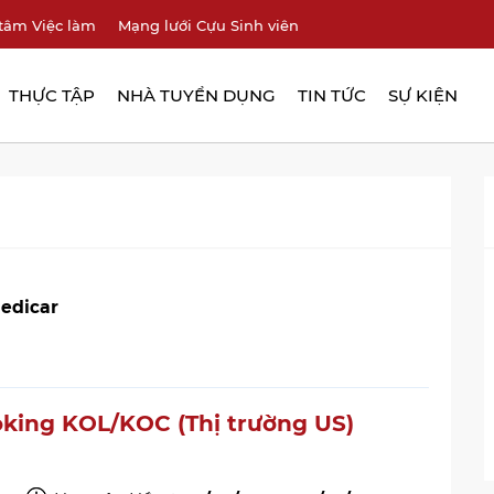
tâm Việc làm
Mạng lưới Cựu Sinh viên
THỰC TẬP
NHÀ TUYỂN DỤNG
TIN TỨC
SỰ KIỆN
edicar
oking KOL/KOC (Thị trường US)