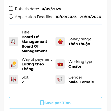
Publish date:
10/09/2025
Application Deadline:
10/09/2025 - 20/01/2026
Title
Board Of
Salary range
Management -
Thỏa thuận
Board Of
Management
Way of payment
Working type
Lương theo
Onsite
Tháng
Slot
Gender
2
Male, Female
Save position