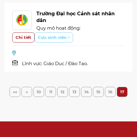
Trường Đại học Cảnh sát nhân
dân
Quy mô hoạt động:
Chi tiết
Cựu sinh viên
Lĩnh vực:
Giáo Dục / Đào Tạo.
««
«
10
11
12
13
14
15
16
17