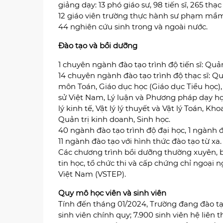
giảng dạy: 13 phó giáo sư, 98 tiến sĩ, 265 thạ
12 giáo viên trường thực hành sư phạm mầm
44 nghiên cứu sinh trong và ngoài nước.
Đào tạo và bồi dưỡng
1 chuyên ngành đào tạo trình độ tiến sĩ: Quả
14 chuyên ngành đào tạo trình độ thạc sĩ: Q
môn Toán, Giáo dục học (Giáo dục Tiểu học),
sử Việt Nam, Lý luận và Phương pháp dạy h
lý kinh tế, Vật lý lý thuyết và Vật lý Toán, 
Quản trị kinh doanh, Sinh học.
40 ngành đào tạo trình độ đại học, 1 ngành đ
11 ngành đào tạo với hình thức đào tạo từ xa.
Các chương trình bồi dưỡng thường xuyên, 
tin học, tổ chức thi và cấp chứng chỉ ngoại
Việt Nam (VSTEP).
Quy mô học viên và sinh viên
Tính đến tháng 01/2024, Trường đang đào tạ
sinh viên chính quy; 7.900 sinh viên hệ liên