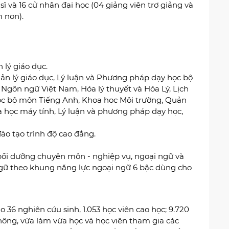
c sĩ và 16 cử nhân đại học (04 giảng viên trợ giảng và
 non).
n lý giáo dục.
uản lý giáo dục, Lý luận và Phương pháp dạy học bộ
 Ngôn ngữ Việt Nam, Hóa lý thuyết và Hóa Lý, Lịch
ọc bộ môn Tiếng Anh, Khoa học Môi trường, Quản
Khoa học máy tính, Lý luận và phương pháp dạy học,
ào tạo trình độ cao đẳng.
bồi dưỡng chuyên môn - nghiệp vụ, ngoại ngữ và
 ngữ theo khung năng lực ngoại ngữ 6 bậc dùng cho
o 36 nghiên cứu sinh, 1.053 học viên cao học; 9.720
 thông, vừa làm vừa học và học viên tham gia các