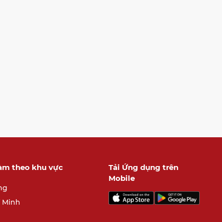
làm theo khu vực
Tải Ứng dụng trên
Mobile
ng
í Minh