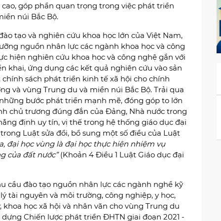
 cao, góp phần quan trọng trong việc phát triển
miền núi Bắc Bộ.
 đào tạo và nghiên cứu khoa học lớn của Việt Nam,
dưỡng nguồn nhân lực các ngành khoa học và công
thực hiện nghiên cứu khoa học và công nghệ gắn với
riển khai, ứng dụng các kết quả nghiên cứu vào sản
 chính sách phát triển kinh tế xã hội cho chính
ơng và vùng Trung du và miền núi Bắc Bộ. Trải qua
 những bước phát triển mạnh mẽ, đóng góp to lớn
định chủ trương đúng đắn của Đảng, Nhà nước trong
hẳng định uy tín, vị thế trong hệ thống giáo dục đại
trong Luật sửa đổi, bổ sung một số điều của Luật
a, đại học vùng là đại học thực hiện nhiệm vụ
ng của đất nước”
(Khoản 4 Điều 1 Luật Giáo dục đại
u cầu đào tạo nguồn nhân lực các ngành nghề kỹ
ý tài nguyên và môi trường, công nghiệp, y học,
lý, khoa học xã hội và nhân văn cho vùng Trung du
 dựng Chiến lược phát triển ĐHTN giai đoạn 2021 -