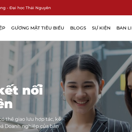
ng - Đại học Thái Nguyên
ỆP
GƯƠNG MẶT TIÊU BIỂU
BLOGS
SỰ KIỆN
BAN L
kết nối
ên
ó thể giao lưu hợp tác, kể
bá Doanh nghiệp của bản