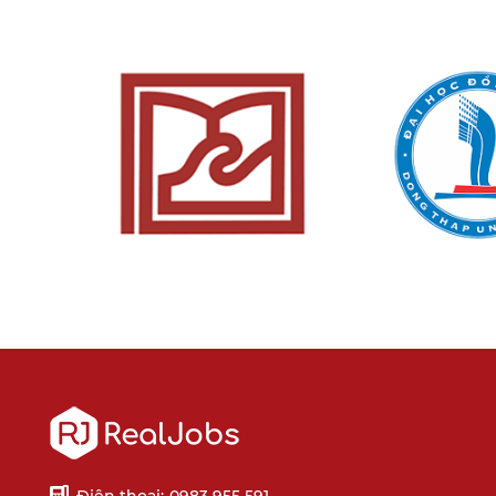
Điện thoại:
0983 955 591