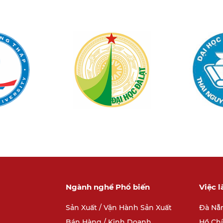
Ngành nghề Phổ biến
Việc 
Sản Xuất / Vận Hành Sản Xuất
Đà Nẵ
Bán Hàng / Kinh Doanh
Hồ Ch