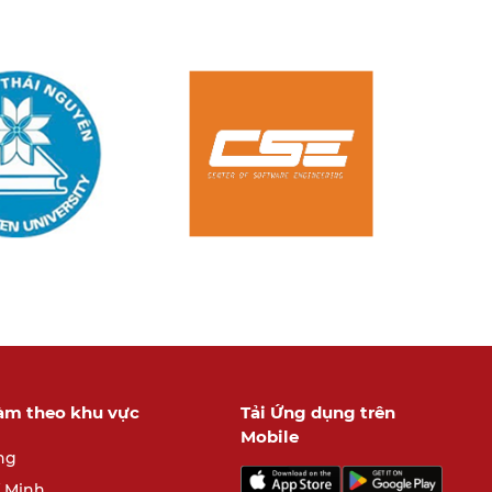
làm theo khu vực
Tải Ứng dụng trên
Mobile
ng
í Minh