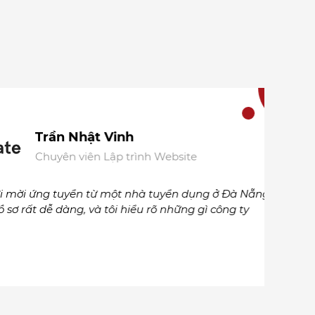
Trần Nhật Vinh
Chuyên viên Lập trình Website
ứng tuyển từ một nhà tuyển dụng ở Đà Nẵng.
Một
dễ dàng, và tôi hiểu rõ những gì công ty
khu
xác