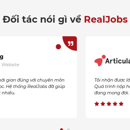
Đối tác nói gì về
RealJobs
te
an đúng với chuyên môn
Tôi nhận được lời mời 
thống RealJobs đã giúp
Quá trình nộp hồ sơ rất 
đang mong đợi.