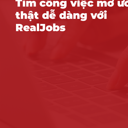
Tìm công việc mơ ư
thật dễ dàng với
RealJobs