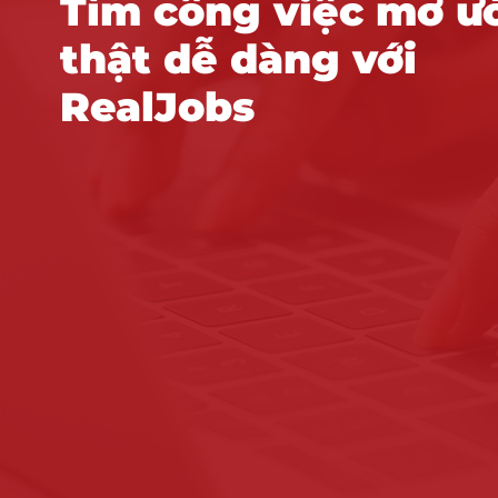
Tìm công việc mơ ư
thật dễ dàng với
RealJobs