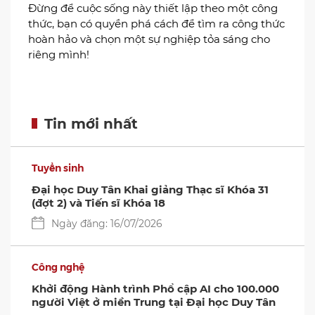
Con đường thành công không có dấu chân của
những kẻ lười biếng và mông lung. Chỉ khi bạn
xác định rõ mục tiêu thì mới có thể từng bước
phát triển nghề nghiệp. Năng lực của mỗi người
không giống nhau, vì thế bạn chọn học gì, làm gì
là do bạn quyết định. Suy cho cùng, chỉ có con
đường tạo cho bạn hứng khởi thì bạn mới có
động lực để thức dậy vào mỗi buổi sáng, luôn
mỉm cười hạnh phúc và cố gắng để gặt hái
thành quả.
Đừng để cuộc sống này thiết lập theo một công
thức, bạn có quyền phá cách để tìm ra công thức
hoàn hảo và chọn một sự nghiệp tỏa sáng cho
riêng mình!
Tin mới nhất