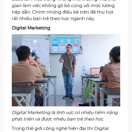
Công việc chính của một Video Editor là biên tập,
sáng tạo các video đẹp mắt
Biên tập, sáng tạo nên những video độc và lạ là
công việc chính của một Video Editor, đây cũng
là sự lựa chọn nghề nghiệp được nhiều bạn trẻ
theo đuổi trong thời gian gần đây. Ngoài việc tạo
nên các thước phim đẹp thì các Video Editor còn
được làm việc trong những môi trường mở, thời
gian làm việc không gò bó cùng với mức lương
hấp dẫn. Chính những điều kể trên đã thu hút
rất nhiều bạn trẻ theo học ngành này.
Digital Marketing