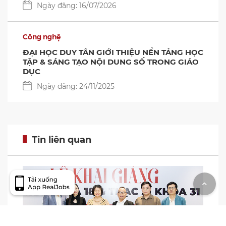
Tuyển sinh
Đại học Duy Tân Khai giảng Thạc sĩ Khóa 31
(đợt 2) và Tiến sĩ Khóa 18
Ngày đăng: 16/07/2026
Công nghệ
Khởi động Hành trình Phổ cập AI cho 100.000
người Việt ở miền Trung tại Đại học Duy Tân
Ngày đăng: 16/07/2026
Công nghệ
ĐẠI HỌC DUY TÂN GIỚI THIỆU NỀN TẢNG HỌC
TẬP & SÁNG TẠO NỘI DUNG SỐ TRONG GIÁO
DỤC
Ngày đăng: 24/11/2025