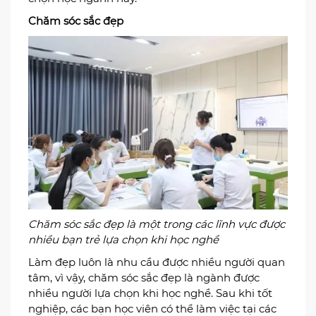
càng tăng cao trong những năm trở lại đây, vì
vậy, ngành thiết kế nội thất theo đó cũng ngày
càng phát triển hơn. Học thiết kế nội thất sẽ giúp
cho các bạn học viên nắm được những quy tắc
bố trí vật dụng trong nhà, tận dụng tối đa không
gian phòng để thiết kế và sáng tạo nên những
layout đẹp mắt cho căn nhà của khách hàng.
Ngoài việc được tự tay thiết kế, trang trí cho căn
nhà thì mức lương thưởng của ngành này cũng
khá cao, do vậy có rất nhiều bạn trẻ quan tâm và
chọn học ngành này.
Chăm sóc sắc đẹp